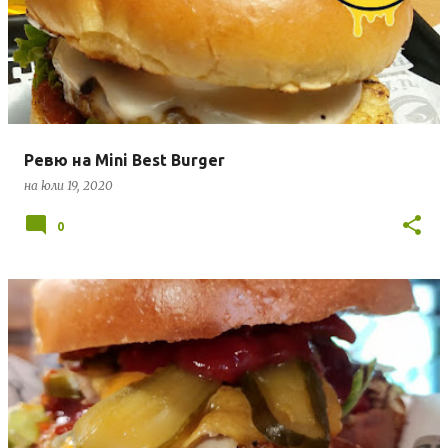
б
л
и
к
а
ц
Ревю на Mini Best Burger
и
на
юли 19, 2020
и
0